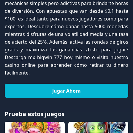
mecánicas simples pero adictivas para brindarte horas
de diversión. Con apuestas que van desde $0.1 hasta
$100, es ideal tanto para nuevos jugadores como para
expertos. Descubre cómo ganar hasta 5000 monedas
mientras disfrutas de una volatilidad media y una tasa
de acierto del 25%. Además, activa las rondas de giros
gratis y maximiza tus ganancias. ¿Listo para jugar?
Descarga mx bigwin 777 hoy mismo o visita nuestro
casino online para aprender cómo retirar tu dinero
fácilmente.
Jugar Ahora
Prueba estos juegos