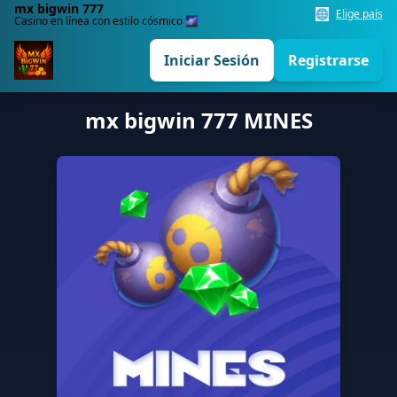
mx bigwin 777
🌐
Elige país
Casino en línea con estilo cósmico 🌌
Iniciar Sesión
Registrarse
mx bigwin 777 MINES