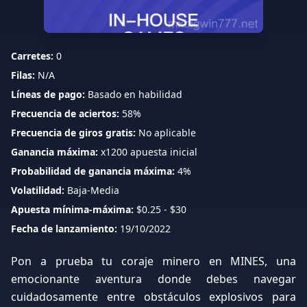
Carretes:
0
Filas:
N/A
Líneas de pago:
Basado en habilidad
Frecuencia de aciertos:
58%
Frecuencia de giros gratis:
No aplicable
Ganancia máxima:
x1200 apuesta inicial
Probabilidad de ganancia máxima:
4%
Volatilidad:
Baja-Media
Apuesta mínima-máxima:
$0.25 - $30
Fecha de lanzamiento:
19/10/2022
Pon a prueba tu coraje minero en MINES, una
emocionante aventura donde debes navegar
cuidadosamente entre obstáculos explosivos para