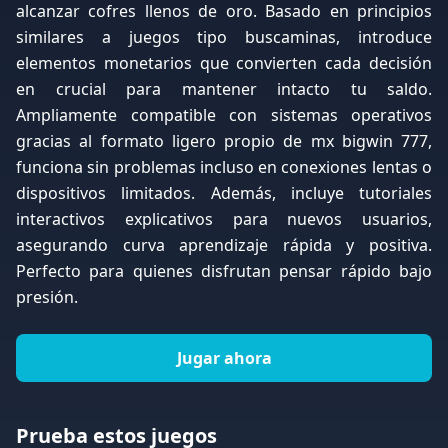
alcanzar cofres llenos de oro. Basado en principios
similares a juegos tipo buscaminas, introduce
elementos monetarios que convierten cada decisión
en crucial para mantener intacto tu saldo.
Ampliamente compatible con sistemas operativos
gracias al formato ligero propio de mx bigwin 777,
funciona sin problemas incluso en conexiones lentas o
dispositivos limitados. Además, incluye tutoriales
interactivos explicativos para nuevos usuarios,
asegurando curva aprendizaje rápida y positiva.
Perfecto para quienes disfrutan pensar rápido bajo
presión.
Jugar ahora
Prueba estos juegos