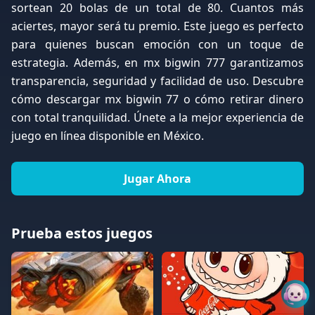
sortean 20 bolas de un total de 80. Cuantos más
aciertes, mayor será tu premio. Este juego es perfecto
para quienes buscan emoción con un toque de
estrategia. Además, en mx bigwin 777 garantizamos
transparencia, seguridad y facilidad de uso. Descubre
cómo descargar mx bigwin 77 o cómo retirar dinero
con total tranquilidad. Únete a la mejor experiencia de
juego en línea disponible en México.
Jugar Ahora
Prueba estos juegos