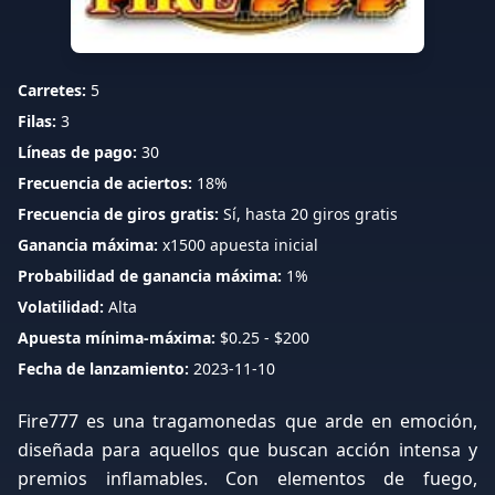
Carretes:
5
Filas:
3
Líneas de pago:
30
Frecuencia de aciertos:
18%
Frecuencia de giros gratis:
Sí, hasta 20 giros gratis
Ganancia máxima:
x1500 apuesta inicial
Probabilidad de ganancia máxima:
1%
Volatilidad:
Alta
Apuesta mínima-máxima:
$0.25 - $200
Fecha de lanzamiento:
2023-11-10
Fire777 es una tragamonedas que arde en emoción,
diseñada para aquellos que buscan acción intensa y
premios inflamables. Con elementos de fuego,